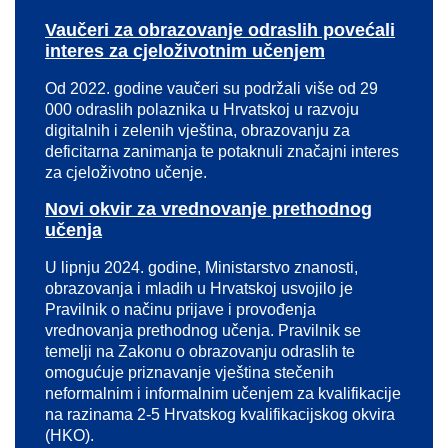
Vaučeri za obrazovanje odraslih povećali
interes za cjeloživotnim učenjem
Od 2022. godine vaučeri su podržali više od 29
000 odraslih polaznika u Hrvatskoj u razvoju
digitalnih i zelenih vještina, obrazovanju za
deficitarna zanimanja te potaknuli značajni interes
za cjeloživotno učenje.
Novi okvir za vrednovanje prethodnog
učenja
U lipnju 2024. godine, Ministarstvo znanosti,
obrazovanja i mladih u Hrvatskoj usvojilo je
Pravilnik o načinu prijave i provođenja
vrednovanja prethodnog učenja. Pravilnik se
temelji na Zakonu o obrazovanju odraslih te
omogućuje priznavanje vještina stečenih
neformalnim i informalnim učenjem za kvalifikacije
na razinama 2-5 Hrvatskog kvalifikacijskog okvira
(HKO).