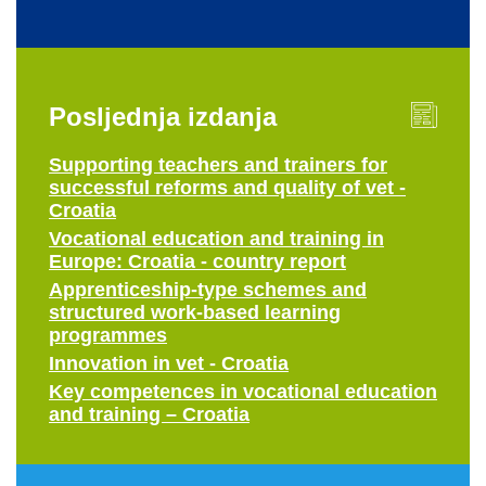
Posljednja izdanja
Supporting teachers and trainers for
successful reforms and quality of vet -
Croatia
Vocational education and training in
Europe: Croatia - country report
Apprenticeship-type schemes and
structured work-based learning
programmes
Innovation in vet - Croatia
Key competences in vocational education
and training – Croatia