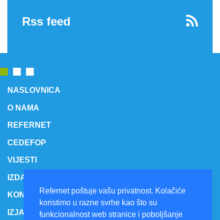
Rss feed
NASLOVNICA
O NAMA
REFERNET
CEDEFOP
VIJESTI
IZDANJA
Refernet poštuje vašu privatnost. Kolačiće
KONTAKT
koristimo u razne svrhe kao što su
IZJAVA O PRISTUPAČNOSTI
funkcionalnost web stranice i poboljšanje